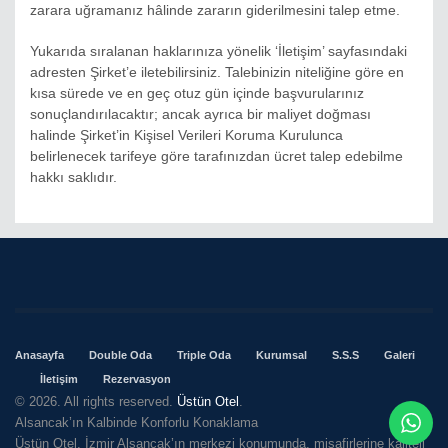
zarara uğramanız hâlinde zararın giderilmesini talep etme.
Yukarıda sıralanan haklarınıza yönelik ‘İletişim’ sayfasındaki
adresten Şirket’e iletebilirsiniz. Talebinizin niteliğine göre en
kısa sürede ve en geç otuz gün içinde başvurularınız
sonuçlandırılacaktır; ancak ayrıca bir maliyet doğması
halinde Şirket’in Kişisel Verileri Koruma Kurulunca
belirlenecek tarifeye göre tarafınızdan ücret talep edebilme
hakkı saklıdır.
Anasayfa
Double Oda
Triple Oda
Kurumsal
S.S.S
Galeri
İletişim
Rezervasyon
© 2026. All rights reserved.
Üstün Otel
.
Alsancak’ın Kalbinde Konforlu Konaklama
Üstün Otel, İzmir Alsancak’ın merkezi konumunda, misafirlerine kaliteli